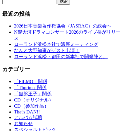
検索
最近の投稿
2026日本音楽著作権協会（JASRAC）の総会へ
N響大河ドラマコンサート2026のライブ盤がリリー
ス！
ローランド浜松本社で濃厚ミーティング
なんと大野知事がゲスト出演！
ローランド浜松・都田の新本社で開発陣と。
カテゴリー
「FILMO」関係
「Thprim」関係
「鍵盤王子」関係
CD（オリジナル）
CD（参加作品）
That's DAN!!
アルバム試聴
お知らせ
スペシャルトピック