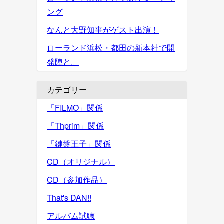
ング
なんと大野知事がゲスト出演！
ローランド浜松・都田の新本社で開
発陣と。
カテゴリー
「FILMO」関係
「Thprim」関係
「鍵盤王子」関係
CD（オリジナル）
CD（参加作品）
That's DAN!!
アルバム試聴