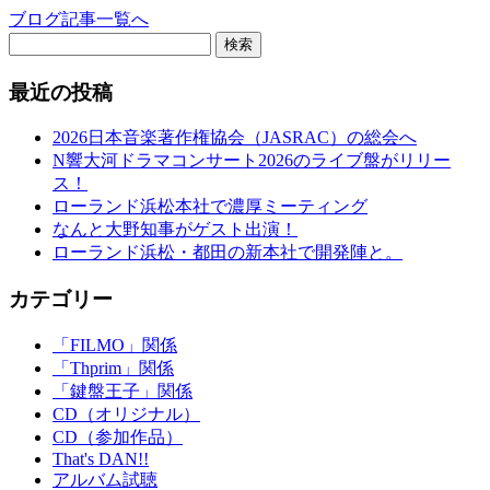
ブログ記事一覧へ
検索
最近の投稿
2026日本音楽著作権協会（JASRAC）の総会へ
N響大河ドラマコンサート2026のライブ盤がリリー
ス！
ローランド浜松本社で濃厚ミーティング
なんと大野知事がゲスト出演！
ローランド浜松・都田の新本社で開発陣と。
カテゴリー
「FILMO」関係
「Thprim」関係
「鍵盤王子」関係
CD（オリジナル）
CD（参加作品）
That's DAN!!
アルバム試聴