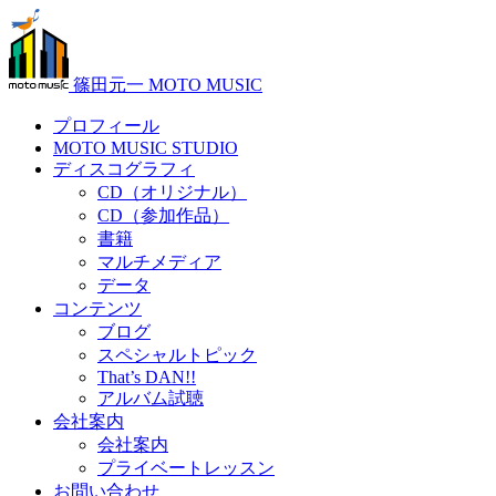
篠田元一 MOTO MUSIC
プロフィール
MOTO MUSIC STUDIO
ディスコグラフィ
CD（オリジナル）
CD（参加作品）
書籍
マルチメディア
データ
コンテンツ
ブログ
スペシャルトピック
That’s DAN!!
アルバム試聴
会社案内
会社案内
プライベートレッスン
お問い合わせ