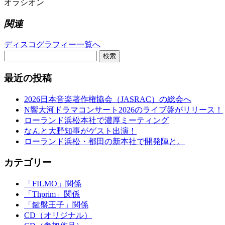
オラシオン
関連
ディスコグラフィー一覧へ
検索
最近の投稿
2026日本音楽著作権協会（JASRAC）の総会へ
N響大河ドラマコンサート2026のライブ盤がリリース！
ローランド浜松本社で濃厚ミーティング
なんと大野知事がゲスト出演！
ローランド浜松・都田の新本社で開発陣と。
カテゴリー
「FILMO」関係
「Thprim」関係
「鍵盤王子」関係
CD（オリジナル）