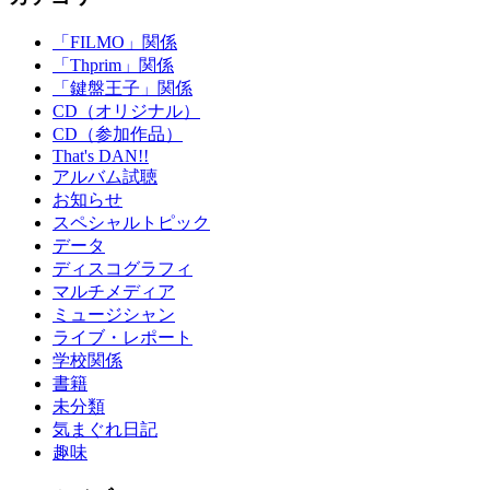
「FILMO」関係
「Thprim」関係
「鍵盤王子」関係
CD（オリジナル）
CD（参加作品）
That's DAN!!
アルバム試聴
お知らせ
スペシャルトピック
データ
ディスコグラフィ
マルチメディア
ミュージシャン
ライブ・レポート
学校関係
書籍
未分類
気まぐれ日記
趣味