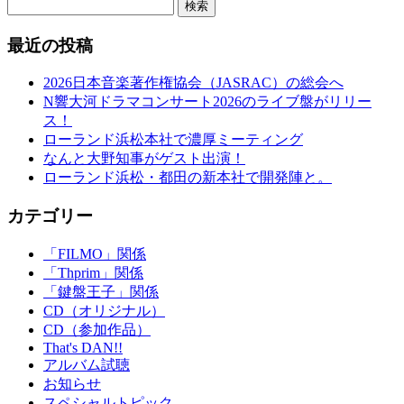
検索
最近の投稿
2026日本音楽著作権協会（JASRAC）の総会へ
N響大河ドラマコンサート2026のライブ盤がリリー
ス！
ローランド浜松本社で濃厚ミーティング
なんと大野知事がゲスト出演！
ローランド浜松・都田の新本社で開発陣と。
カテゴリー
「FILMO」関係
「Thprim」関係
「鍵盤王子」関係
CD（オリジナル）
CD（参加作品）
That's DAN!!
アルバム試聴
お知らせ
スペシャルトピック