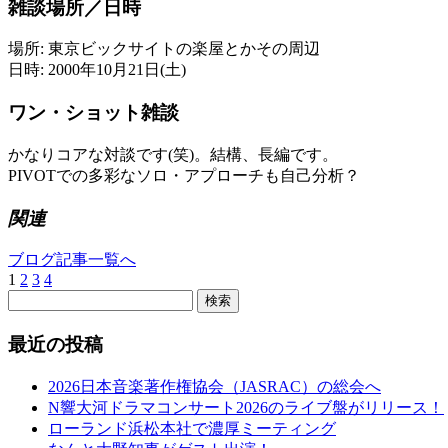
雑談場所／日時
場所: 東京ビックサイトの楽屋とかその周辺
日時: 2000年10月21日(土)
ワン・ショット雑談
かなりコアな対談です(笑)。結構、長編です。
PIVOTでの多彩なソロ・アプローチも自己分析？
関連
ブログ記事一覧へ
1
2
3
4
検索
最近の投稿
2026日本音楽著作権協会（JASRAC）の総会へ
N響大河ドラマコンサート2026のライブ盤がリリース！
ローランド浜松本社で濃厚ミーティング