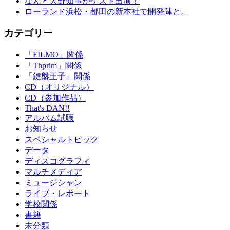
なんと大野知事がゲスト出演！
ローランド浜松・都田の新本社で開発陣と。
カテゴリー
「FILMO」関係
「Thprim」関係
「鍵盤王子」関係
CD（オリジナル）
CD（参加作品）
That's DAN!!
アルバム試聴
お知らせ
スペシャルトピック
データ
ディスコグラフィ
マルチメディア
ミュージシャン
ライブ・レポート
学校関係
書籍
未分類