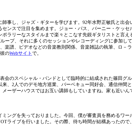
に師事し、ジャズ・ギターを学びます。92年水野正敏氏と出会い
るセンスで注目を集めます。ジョー・パス、バーニー・ケッセ
ポラリーなスタイルまで楽々とこなす先鋭ギタリストと言える
るグループ、それに多くのセッションやレコーディングに参加しており
他、楽譜、ビデオなどの音楽教則関係、音楽雑誌の執筆、ロ－
は彼の
Webサイト
で。
発表会のスペシャル・バンドとして臨時的に結成された篠田グル
れ以来、2人でのデモ地方巡業、バーベキュー同好会、通信仲間
、メーザーハウスではお互い講師もしていますね。家も近いん
ミングを失っておりました。今回、僕が審査員を務めるワールドP
VOTライブを行いました。その際、待ち時間が結構あったので