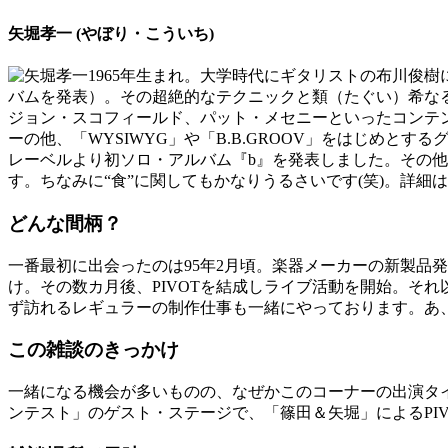
矢堀孝一 (やぼり・こういち)
1965年生まれ。大学時代にギタリストの布川俊樹
バムを発表）。その超絶的なテクニックと類（たぐい）希な
ジョン・スコフィールド、パット・メセニーといったコンテン
ーの他、「WYSIWYG」や「B.B.GROOV」をはじめとす
レーベルより初ソロ・アルバム『b』を発表しました。その
す。ちなみに“食”に関してもかなりうるさいです(笑)。詳細
どんな間柄？
一番最初に出会ったのは95年2月頃。楽器メーカーの新製品
け。その数カ月後、PIVOTを結成しライブ活動を開始。そ
ず訪れるレギュラーの制作仕事も一緒にやっております。あ
この雑談のきっかけ
一緒になる機会が多いものの、なぜかこのコーナーの出演タイ
ンテスト」のゲスト・ステージで、「篠田＆矢堀」によるPI