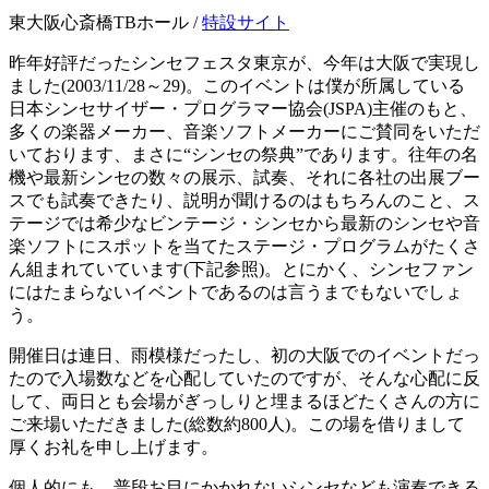
東大阪心斎橋TBホール /
特設サイト
昨年好評だったシンセフェスタ東京が、今年は大阪で実現し
ました(2003/11/28～29)。このイベントは僕が所属している
日本シンセサイザー・プログラマー協会(JSPA)主催のもと、
多くの楽器メーカー、音楽ソフトメーカーにご賛同をいただ
いております、まさに“シンセの祭典”であります。往年の名
機や最新シンセの数々の展示、試奏、それに各社の出展ブー
スでも試奏できたり、説明が聞けるのはもちろんのこと、ス
テージでは希少なビンテージ・シンセから最新のシンセや音
楽ソフトにスポットを当てたステージ・プログラムがたくさ
ん組まれていています(下記参照)。とにかく、シンセファン
にはたまらないイベントであるのは言うまでもないでしょ
う。
開催日は連日、雨模様だったし、初の大阪でのイベントだっ
たので入場数などを心配していたのですが、そんな心配に反
して、両日とも会場がぎっしりと埋まるほどたくさんの方に
ご来場いただきました(総数約800人)。この場を借りまして
厚くお礼を申し上げます。
個人的にも、普段お目にかかれないシンセなども演奏できる