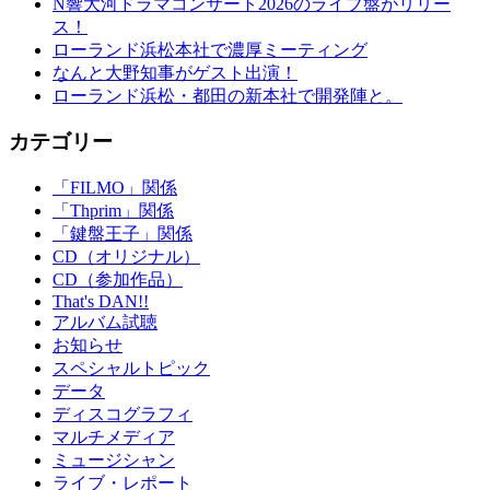
N響大河ドラマコンサート2026のライブ盤がリリー
ス！
ローランド浜松本社で濃厚ミーティング
なんと大野知事がゲスト出演！
ローランド浜松・都田の新本社で開発陣と。
カテゴリー
「FILMO」関係
「Thprim」関係
「鍵盤王子」関係
CD（オリジナル）
CD（参加作品）
That's DAN!!
アルバム試聴
お知らせ
スペシャルトピック
データ
ディスコグラフィ
マルチメディア
ミュージシャン
ライブ・レポート