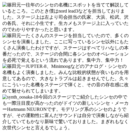
往年のシンセの名機にスポットを当てて解説して
いるところ。このとき僕はnord lead3などを担当しておりま
した。ステージ上は左より司会担当の氏家、大浜、松武、沢
の各氏、それに小生です。生カメもステージ上に入っていた
のでわかりやすかったと思います。
たくさんのステージを担当していたので、多くの
シンセを演奏しました。ここに写っているシンセ以外にもた
くさん演奏したわけですが、ステージはすべてリハなしの本
番だったので、ステージの合間に各シンセのオペレーション
を必死で覚えるという流れであります。集中力、集中力！
JUPTER-8、Minimoogなどのアナログ・シンセの
名機もよく演奏しました。みんな比較的状態が良いものを用
意してあるので、大きなトラブルは起きませんでした。久々
にこういった名機をステージで弾くと、その音の存在感に改
めて魅せられてしまいます。
今回のステージでご紹介したシンセの中で
も一際注目度が高かったのがドイツの新しいシンセ・メーカ
ーHartmann NEURONです。モデリング系のシンセのようで
すが、その運動性に富んだサウンドは自分で演奏しながら紹
介していてもかなり新味で驚いておりました。まぎれもなく
次世代シンセと言えるでしょう。