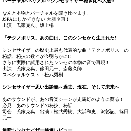
バーチャルVSリアル～シンセサイザー聴き比べ大会!!
なんと本物とバーチャルを聞き比べます。
JSPAにしかできない 大胆企画！
出演：氏家克典、坂上暢
「テクノポリス」あの曲は、このシンセから生まれた!
シンセサイザーの歴史上最も代表的な曲「テクノポリス」の
秘話、秘技の数々が今明らかに!!
さらに実際に試用されたシンセの本物の音で再現!!
出演：氏家克典、篠田元一、斎藤久師
スペシャルゲスト：松武秀樹
シンセサイザー思い出談義～過去、現在、そして未来へ
あのサウンドが、あの音楽シーンが走馬灯のように蘇る！
必見！あのサウンドの秘技、秘話
司会：氏家克典 出演：松武秀樹、大浜和史、沢彰記、篠田
元一
最新シンセサイザー特選レビュー