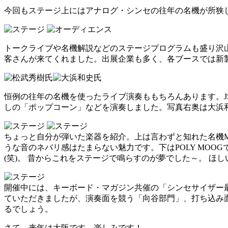
今回もステージ上にはアナログ・シンセの往年の名機が所狭
トークライブや名機解説などのステージプログラムも盛り沢
客さんが来てくれました。出展企業も多く、各ブースでは新
恒例の往年の名機を使ったライブ演奏ももちろんあります。J
しの「ポップコーン」などを演奏しました。写真右奥は大浜和
ちょっと自分が弾いた楽器を紹介。上は言わずと知れた名機M
うな音のネバリ感はたまらない魅力です。下はPOLY MO
(笑)。 昔からこれをステージで鳴らすのが夢でした～。 ほし
開催中には、キーボード・マガジン共催の「シンセサイザー
ていただきましたが、演奏面を競う「向谷部門」、打ち込み
るでしょう。
さて、来年は大阪です。楽しみです！