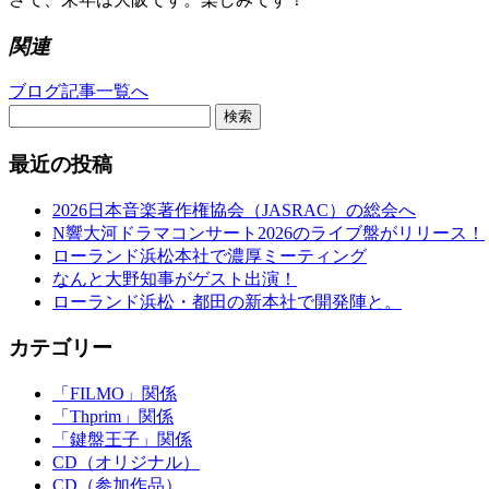
関連
ブログ記事一覧へ
検索
最近の投稿
2026日本音楽著作権協会（JASRAC）の総会へ
N響大河ドラマコンサート2026のライブ盤がリリース！
ローランド浜松本社で濃厚ミーティング
なんと大野知事がゲスト出演！
ローランド浜松・都田の新本社で開発陣と。
カテゴリー
「FILMO」関係
「Thprim」関係
「鍵盤王子」関係
CD（オリジナル）
CD（参加作品）