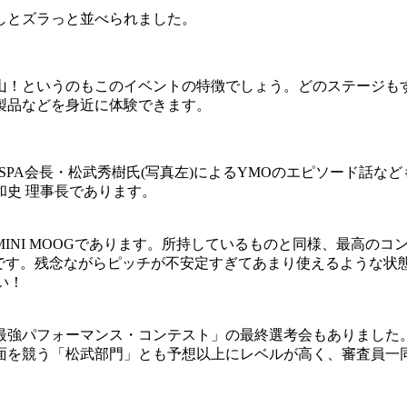
しとズラっと並べられました。
山！というのもこのイベントの特徴でしょう。どのステージも
製品などを身近に体験できます。
SPA会長・松武秀樹氏(写真左)によるYMOのエピソード話な
史 理事長であります。
INI MOOGであります。所持しているものと同様、最高の
OGです。残念ながらピッチが不安定すぎてあまり使えるような
い！
最強パフォーマンス・コンテスト」の最終選考会もありました
面を競う「松武部門」とも予想以上にレベルが高く、審査員一同