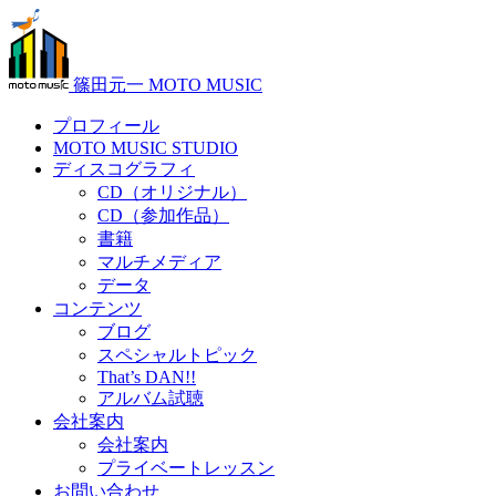
篠田元一 MOTO MUSIC
プロフィール
MOTO MUSIC STUDIO
ディスコグラフィ
CD（オリジナル）
CD（参加作品）
書籍
マルチメディア
データ
コンテンツ
ブログ
スペシャルトピック
That’s DAN!!
アルバム試聴
会社案内
会社案内
プライベートレッスン
お問い合わせ