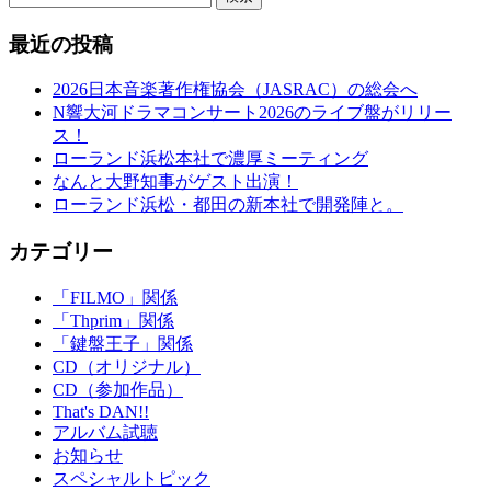
最近の投稿
2026日本音楽著作権協会（JASRAC）の総会へ
N響大河ドラマコンサート2026のライブ盤がリリー
ス！
ローランド浜松本社で濃厚ミーティング
なんと大野知事がゲスト出演！
ローランド浜松・都田の新本社で開発陣と。
カテゴリー
「FILMO」関係
「Thprim」関係
「鍵盤王子」関係
CD（オリジナル）
CD（参加作品）
That's DAN!!
アルバム試聴
お知らせ
スペシャルトピック