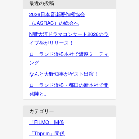
最近の投稿
2026日本音楽著作権協会
（JASRAC）の総会へ
N響大河ドラマコンサート2026のラ
イブ盤がリリース！
ローランド浜松本社で濃厚ミーティ
ング
なんと大野知事がゲスト出演！
ローランド浜松・都田の新本社で開
発陣と。
カテゴリー
「FILMO」関係
「Thprim」関係