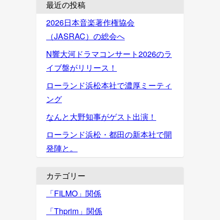
最近の投稿
2026日本音楽著作権協会
（JASRAC）の総会へ
N響大河ドラマコンサート2026のラ
イブ盤がリリース！
ローランド浜松本社で濃厚ミーティ
ング
なんと大野知事がゲスト出演！
ローランド浜松・都田の新本社で開
発陣と。
カテゴリー
「FILMO」関係
「Thprim」関係