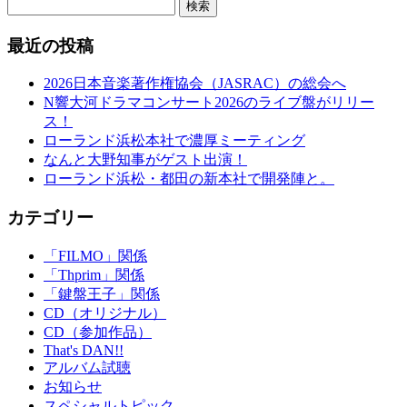
検索
最近の投稿
2026日本音楽著作権協会（JASRAC）の総会へ
N響大河ドラマコンサート2026のライブ盤がリリー
ス！
ローランド浜松本社で濃厚ミーティング
なんと大野知事がゲスト出演！
ローランド浜松・都田の新本社で開発陣と。
カテゴリー
「FILMO」関係
「Thprim」関係
「鍵盤王子」関係
CD（オリジナル）
CD（参加作品）
That's DAN!!
アルバム試聴
お知らせ
スペシャルトピック