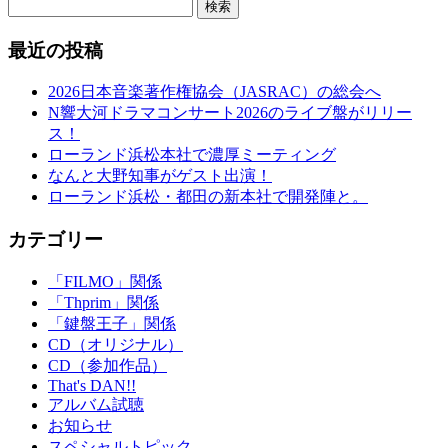
検索
最近の投稿
2026日本音楽著作権協会（JASRAC）の総会へ
N響大河ドラマコンサート2026のライブ盤がリリー
ス！
ローランド浜松本社で濃厚ミーティング
なんと大野知事がゲスト出演！
ローランド浜松・都田の新本社で開発陣と。
カテゴリー
「FILMO」関係
「Thprim」関係
「鍵盤王子」関係
CD（オリジナル）
CD（参加作品）
That's DAN!!
アルバム試聴
お知らせ
スペシャルトピック