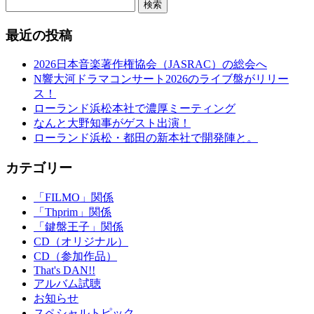
検索
最近の投稿
2026日本音楽著作権協会（JASRAC）の総会へ
N響大河ドラマコンサート2026のライブ盤がリリー
ス！
ローランド浜松本社で濃厚ミーティング
なんと大野知事がゲスト出演！
ローランド浜松・都田の新本社で開発陣と。
カテゴリー
「FILMO」関係
「Thprim」関係
「鍵盤王子」関係
CD（オリジナル）
CD（参加作品）
That's DAN!!
アルバム試聴
お知らせ
スペシャルトピック