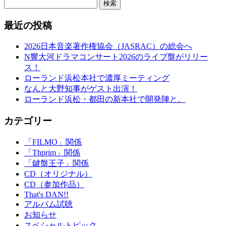
検索
最近の投稿
2026日本音楽著作権協会（JASRAC）の総会へ
N響大河ドラマコンサート2026のライブ盤がリリー
ス！
ローランド浜松本社で濃厚ミーティング
なんと大野知事がゲスト出演！
ローランド浜松・都田の新本社で開発陣と。
カテゴリー
「FILMO」関係
「Thprim」関係
「鍵盤王子」関係
CD（オリジナル）
CD（参加作品）
That's DAN!!
アルバム試聴
お知らせ
スペシャルトピック