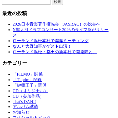
検索
最近の投稿
2026日本音楽著作権協会（JASRAC）の総会へ
N響大河ドラマコンサート2026のライブ盤がリリー
ス！
ローランド浜松本社で濃厚ミーティング
なんと大野知事がゲスト出演！
ローランド浜松・都田の新本社で開発陣と。
カテゴリー
「FILMO」関係
「Thprim」関係
「鍵盤王子」関係
CD（オリジナル）
CD（参加作品）
That's DAN!!
アルバム試聴
お知らせ
スペシャルトピック