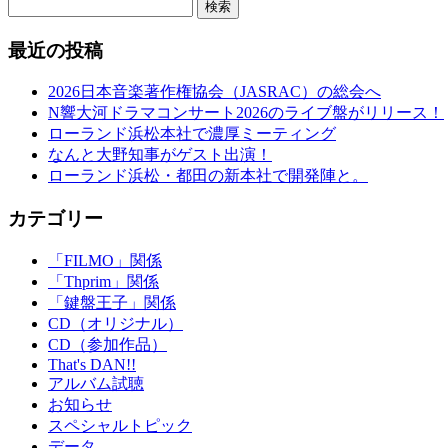
検索
最近の投稿
2026日本音楽著作権協会（JASRAC）の総会へ
N響大河ドラマコンサート2026のライブ盤がリリース！
ローランド浜松本社で濃厚ミーティング
なんと大野知事がゲスト出演！
ローランド浜松・都田の新本社で開発陣と。
カテゴリー
「FILMO」関係
「Thprim」関係
「鍵盤王子」関係
CD（オリジナル）
CD（参加作品）
That's DAN!!
アルバム試聴
お知らせ
スペシャルトピック
データ