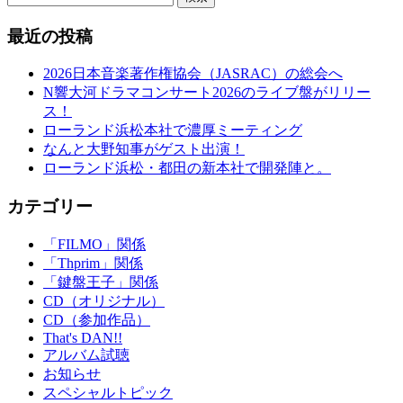
最近の投稿
2026日本音楽著作権協会（JASRAC）の総会へ
N響大河ドラマコンサート2026のライブ盤がリリー
ス！
ローランド浜松本社で濃厚ミーティング
なんと大野知事がゲスト出演！
ローランド浜松・都田の新本社で開発陣と。
カテゴリー
「FILMO」関係
「Thprim」関係
「鍵盤王子」関係
CD（オリジナル）
CD（参加作品）
That's DAN!!
アルバム試聴
お知らせ
スペシャルトピック