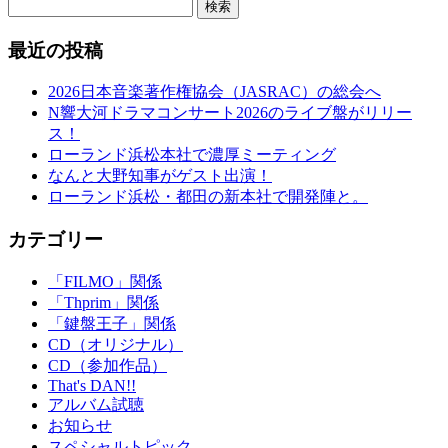
検索
最近の投稿
2026日本音楽著作権協会（JASRAC）の総会へ
N響大河ドラマコンサート2026のライブ盤がリリー
ス！
ローランド浜松本社で濃厚ミーティング
なんと大野知事がゲスト出演！
ローランド浜松・都田の新本社で開発陣と。
カテゴリー
「FILMO」関係
「Thprim」関係
「鍵盤王子」関係
CD（オリジナル）
CD（参加作品）
That's DAN!!
アルバム試聴
お知らせ
スペシャルトピック