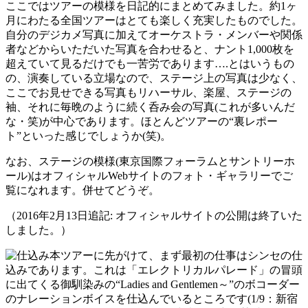
ここではツアーの模様を日記的にまとめてみました。約1ヶ
月にわたる全国ツアーはとても楽しく充実したものでした。
自分のデジカメ写真に加えてオーケストラ・メンバーや関係
者などからいただいた写真を合わせると、ナント1,000枚を
超えていて見るだけでも一苦労であります….とはいうもの
の、演奏している立場なので、ステージ上の写真は少なく、
ここでお見せできる写真もリハーサル、楽屋、ステージの
袖、それに毎晩のように続く呑み会の写真(これが多いんだ
な・笑)が中心であります。ほとんどツアーの“裏レポー
ト”といった感じでしょうか(笑)。
なお、ステージの模様(東京国際フォーラムとサントリーホ
ール)はオフィシャルWebサイトのフォト・ギャラリーでご
覧になれます。併せてどうぞ。
（2016年2月13日追記: オフィシャルサイトの公開は終了いた
しました。）
本ツアーに先がけて、まず最初の仕事はシンセの仕
込みであります。これは「エレクトリカルパレード」の冒頭
に出てくる御馴染みの“Ladies and Gentlemen～”のボコーダー
のナレーションボイスを仕込んでいるところです(1/9：新宿