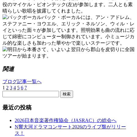
役のマイケル・ピオンテック(左)が参加します。二人とも素
晴らしい歌唱を披露してくれました。
バック・ボーカルには、アン・アドレム、
ステファニー・ヨウエル、エリック・ネルソン、ウィル・レ
イといった面々が参加しています。照明効果も曲の流れに応
じて綿密にコンピューター制御されています。小ミュージカ
ル的な楽しさも加わった華やかで楽しいステージです。
さて、いよいよ翌日から郡山を皮切りに全国
ツアーが始まります。
関連
ブログ記事一覧へ
1
2
3
4
5
6
7
検索
最近の投稿
2026日本音楽著作権協会（JASRAC）の総会へ
N響大河ドラマコンサート2026のライブ盤がリリー
ス！