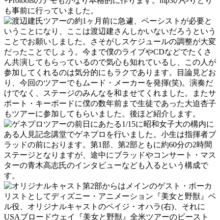
+Protoolsのデモもかなり本格的に作ります。mp3のやりとり
も事前に行っていました。
ツアーの約1ヶ月前に急遽、ベーシストが必要と
いうことになり、ここは渡辺建さんしかいないだろうという
ことでお願いしました。さそがしスケジュールの調整が大変
だったことでしょう。今まで僕のライブやCDなどでたくさ
ん共演してもらっているので気心も知れているし、この人が
参加してくれるのは気分的にもラクであります。目論見どお
り、今回のツアーでもムード・メーカーを発揮(笑)。演奏だ
けでなく、ステージのみんなを和ませてくれました。またサ
ポート・キーボードに僕の数年前まで生徒であった大迫杏子
もツアーに参加してもらいました。後ほど紹介します。
ツアーの前日にあたる1/15に昭和女子大の構内に
ある人見記念講堂でゲネプロを行いました。小生は指揮者ブ
ラッドの前におります。第1部、第2部ともに約60分の2時間
ステージとなりますが、途中にブラッドやコンサート・マス
ターの青木高志氏のインタビューなども入るという構成で
す。
第2部からはメインのゲスト・ボーカ
リストとしてディズニー・アニメーション『美女と野獣』ベ
ル役、オリジナルキャストのペイジ・オハラ(右)、それに
USAブロードウェイ『美女と野獣』全米ツアーのビースト