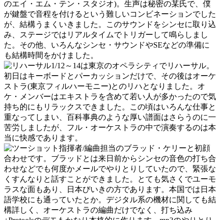
のエイ・エム・テン・スタジオ)。生声は秘密の某氏で、僕
が鍵盤で音程を付けるという難しいコンビネーションでした
が、結構うまくいきました。このサウンドをシンセに取り込
み、ステージではリアルタイムでトリガーして鳴らしまし
た。その他、いろんなシンセ・サウンドやSEなどの準備に
も結構時間をかけました。
1/12～14は東京のオペラシティでリハーサル。
初日はキーボードとパーカッションだけで、その後はオーケ
ストラ(東京フィルハーモニー)とのリハとなりました。オ
ケ・メンバーはエキストラを含めて若い人が多かったので気
持ち的にもリラックスできました。この頃はいろんな仕事と
重なってしまい、百科事典のような厚い譜面はさらうのに一
苦労しましたが、フル・オーケストラの中で演奏するのは本
当に快感であります。
指揮者/編曲担当のブラッド・ケリーと初顔
合わせです。ブラッドとは来日前からシンセの音色の打ち合
わせなどでも何度かメールでやりとりしていたので、緊張な
くすんなりと話すことができました。とても気さくでユーモ
ラスな面もあり、日本びいきの方であります。本国では日本
語学校にも通っていたとか。デジタル系の機材に関しても結
構詳しく、オーケストラの編曲だけでなく、打ち込み