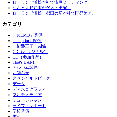
ローランド浜松本社で濃厚ミーティング
なんと大野知事がゲスト出演！
ローランド浜松・都田の新本社で開発陣と。
カテゴリー
「FILMO」関係
「Thprim」関係
「鍵盤王子」関係
CD（オリジナル）
CD（参加作品）
That's DAN!!
アルバム試聴
お知らせ
スペシャルトピック
データ
ディスコグラフィ
マルチメディア
ミュージシャン
ライブ・レポート
学校関係
書籍