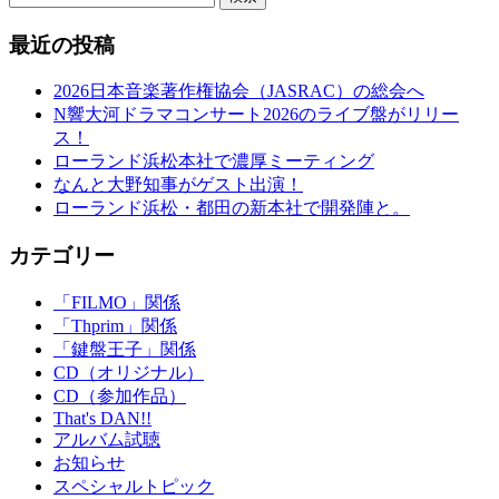
最近の投稿
2026日本音楽著作権協会（JASRAC）の総会へ
N響大河ドラマコンサート2026のライブ盤がリリー
ス！
ローランド浜松本社で濃厚ミーティング
なんと大野知事がゲスト出演！
ローランド浜松・都田の新本社で開発陣と。
カテゴリー
「FILMO」関係
「Thprim」関係
「鍵盤王子」関係
CD（オリジナル）
CD（参加作品）
That's DAN!!
アルバム試聴
お知らせ
スペシャルトピック