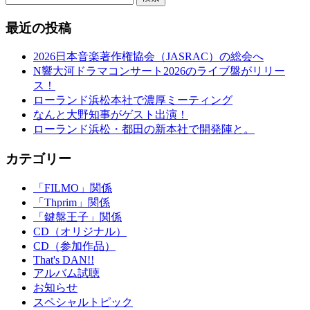
最近の投稿
2026日本音楽著作権協会（JASRAC）の総会へ
N響大河ドラマコンサート2026のライブ盤がリリー
ス！
ローランド浜松本社で濃厚ミーティング
なんと大野知事がゲスト出演！
ローランド浜松・都田の新本社で開発陣と。
カテゴリー
「FILMO」関係
「Thprim」関係
「鍵盤王子」関係
CD（オリジナル）
CD（参加作品）
That's DAN!!
アルバム試聴
お知らせ
スペシャルトピック