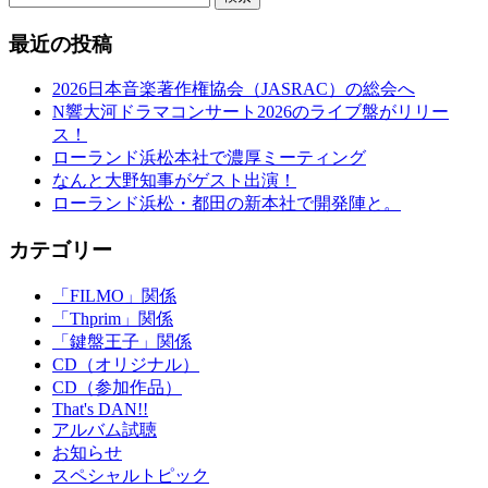
最近の投稿
2026日本音楽著作権協会（JASRAC）の総会へ
N響大河ドラマコンサート2026のライブ盤がリリー
ス！
ローランド浜松本社で濃厚ミーティング
なんと大野知事がゲスト出演！
ローランド浜松・都田の新本社で開発陣と。
カテゴリー
「FILMO」関係
「Thprim」関係
「鍵盤王子」関係
CD（オリジナル）
CD（参加作品）
That's DAN!!
アルバム試聴
お知らせ
スペシャルトピック