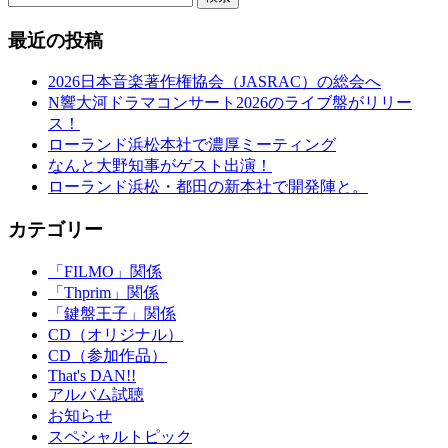
最近の投稿
2026日本音楽著作権協会（JASRAC）の総会へ
N響大河ドラマコンサート2026のライブ盤がリリー
ス！
ローランド浜松本社で濃厚ミーティング
なんと大野知事がゲスト出演！
ローランド浜松・都田の新本社で開発陣と。
カテゴリー
「FILMO」関係
「Thprim」関係
「鍵盤王子」関係
CD（オリジナル）
CD（参加作品）
That's DAN!!
アルバム試聴
お知らせ
スペシャルトピック