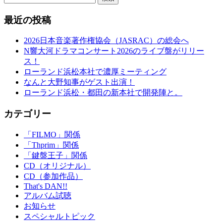
最近の投稿
2026日本音楽著作権協会（JASRAC）の総会へ
N響大河ドラマコンサート2026のライブ盤がリリー
ス！
ローランド浜松本社で濃厚ミーティング
なんと大野知事がゲスト出演！
ローランド浜松・都田の新本社で開発陣と。
カテゴリー
「FILMO」関係
「Thprim」関係
「鍵盤王子」関係
CD（オリジナル）
CD（参加作品）
That's DAN!!
アルバム試聴
お知らせ
スペシャルトピック