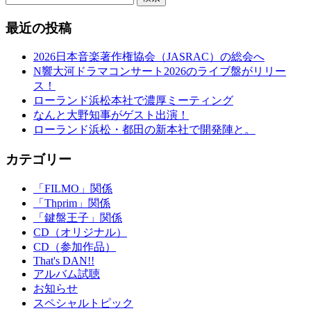
最近の投稿
2026日本音楽著作権協会（JASRAC）の総会へ
N響大河ドラマコンサート2026のライブ盤がリリー
ス！
ローランド浜松本社で濃厚ミーティング
なんと大野知事がゲスト出演！
ローランド浜松・都田の新本社で開発陣と。
カテゴリー
「FILMO」関係
「Thprim」関係
「鍵盤王子」関係
CD（オリジナル）
CD（参加作品）
That's DAN!!
アルバム試聴
お知らせ
スペシャルトピック