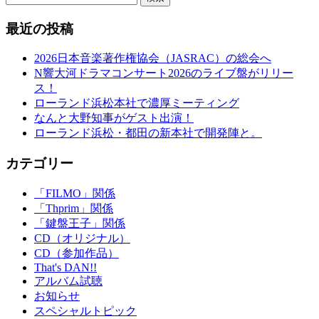
最近の投稿
2026日本音楽著作権協会（JASRAC）の総会へ
N響大河ドラマコンサート2026のライブ盤がリリー
ス！
ローランド浜松本社で濃厚ミーティング
なんと大野知事がゲスト出演！
ローランド浜松・都田の新本社で開発陣と。
カテゴリー
「FILMO」関係
「Thprim」関係
「鍵盤王子」関係
CD（オリジナル）
CD（参加作品）
That's DAN!!
アルバム試聴
お知らせ
スペシャルトピック