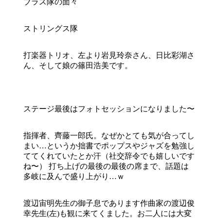
ブラス隊の面々
ストリングス隊
打楽器トリオ、左より岩見玲奈さん、日比彩湖さ
ん、そして娘の篠田浩美です。
ステージ最後はフォトセッションになりました〜
指揮者、齊藤一郎氏。なぜかとても気が合ってし
まい…というか拙書でポップスやジャズを勉強し
ててくれていたとか汗（社交辞令でも嬉しいです
ね〜） 打ち上げの最後の最後の席まで、話題は
多岐に及んで盛り上がり…ｗ
渡辺宙明先生の御子息であります作曲家の渡辺俊
幸先生(左)も観に来てくました。お二人には大変