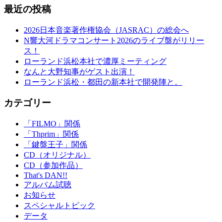
最近の投稿
2026日本音楽著作権協会（JASRAC）の総会へ
N響大河ドラマコンサート2026のライブ盤がリリー
ス！
ローランド浜松本社で濃厚ミーティング
なんと大野知事がゲスト出演！
ローランド浜松・都田の新本社で開発陣と。
カテゴリー
「FILMO」関係
「Thprim」関係
「鍵盤王子」関係
CD（オリジナル）
CD（参加作品）
That's DAN!!
アルバム試聴
お知らせ
スペシャルトピック
データ