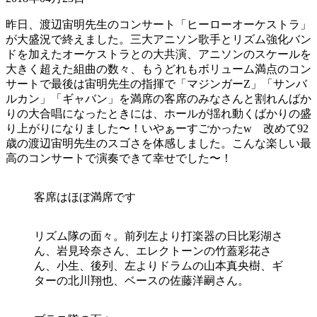
昨日、渡辺宙明先生のコンサート「ヒーローオーケストラ」
が大盛況で終えました。三大アニソン歌手とリズム強化バン
ドを加えたオーケストラとの大共演、アニソンのスケールを
大きく超えた組曲の数々、もうどれもボリューム満点のコン
サートで最後は宙明先生の指揮で「マジンガーZ」「サンバ
ルカン」「ギャバン」を満席の客席のみなさんと割れんばか
りの大合唱になったときには、ホールが揺れ動くばかりの盛
り上がりになりました〜！いやぁーすごかったw 改めて92
歳の渡辺宙明先生のスゴさを体感しました。こんな楽しい最
高のコンサートで演奏できて幸せでした〜！
客席はほぼ満席です
リズム隊の面々。前列左より打楽器の日比彩湖さ
ん、岩見玲奈さん、エレクトーンの竹蓋彩花さ
ん、小生、後列、左よりドラムの山本真央樹、ギ
ターの北川翔也、ベースの佐藤洋嗣さん。