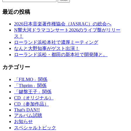
最近の投稿
2026日本音楽著作権協会（JASRAC）の総会へ
N響大河ドラマコンサート2026のライブ盤がリリー
ス！
ローランド浜松本社で濃厚ミーティング
なんと大野知事がゲスト出演！
ローランド浜松・都田の新本社で開発陣と。
カテゴリー
「FILMO」関係
「Thprim」関係
「鍵盤王子」関係
CD（オリジナル）
CD（参加作品）
That's DAN!!
アルバム試聴
お知らせ
スペシャルトピック