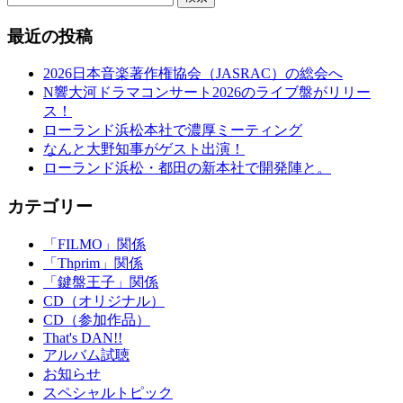
最近の投稿
2026日本音楽著作権協会（JASRAC）の総会へ
N響大河ドラマコンサート2026のライブ盤がリリー
ス！
ローランド浜松本社で濃厚ミーティング
なんと大野知事がゲスト出演！
ローランド浜松・都田の新本社で開発陣と。
カテゴリー
「FILMO」関係
「Thprim」関係
「鍵盤王子」関係
CD（オリジナル）
CD（参加作品）
That's DAN!!
アルバム試聴
お知らせ
スペシャルトピック