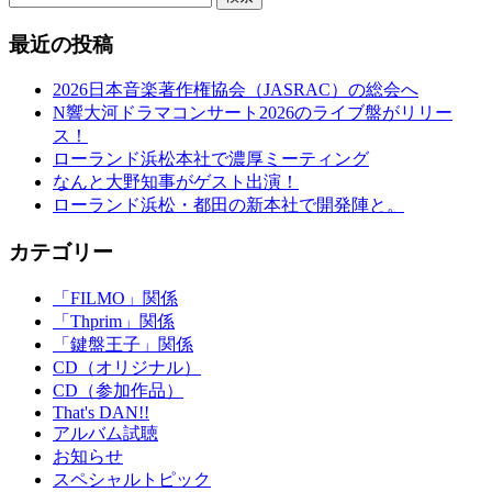
最近の投稿
2026日本音楽著作権協会（JASRAC）の総会へ
N響大河ドラマコンサート2026のライブ盤がリリー
ス！
ローランド浜松本社で濃厚ミーティング
なんと大野知事がゲスト出演！
ローランド浜松・都田の新本社で開発陣と。
カテゴリー
「FILMO」関係
「Thprim」関係
「鍵盤王子」関係
CD（オリジナル）
CD（参加作品）
That's DAN!!
アルバム試聴
お知らせ
スペシャルトピック