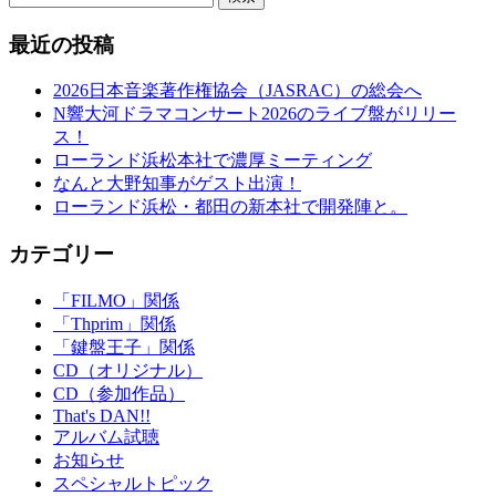
最近の投稿
2026日本音楽著作権協会（JASRAC）の総会へ
N響大河ドラマコンサート2026のライブ盤がリリー
ス！
ローランド浜松本社で濃厚ミーティング
なんと大野知事がゲスト出演！
ローランド浜松・都田の新本社で開発陣と。
カテゴリー
「FILMO」関係
「Thprim」関係
「鍵盤王子」関係
CD（オリジナル）
CD（参加作品）
That's DAN!!
アルバム試聴
お知らせ
スペシャルトピック