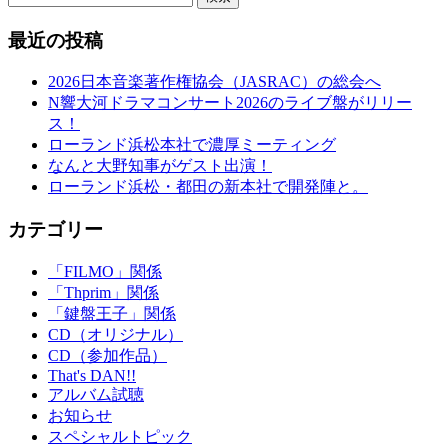
最近の投稿
2026日本音楽著作権協会（JASRAC）の総会へ
N響大河ドラマコンサート2026のライブ盤がリリー
ス！
ローランド浜松本社で濃厚ミーティング
なんと大野知事がゲスト出演！
ローランド浜松・都田の新本社で開発陣と。
カテゴリー
「FILMO」関係
「Thprim」関係
「鍵盤王子」関係
CD（オリジナル）
CD（参加作品）
That's DAN!!
アルバム試聴
お知らせ
スペシャルトピック