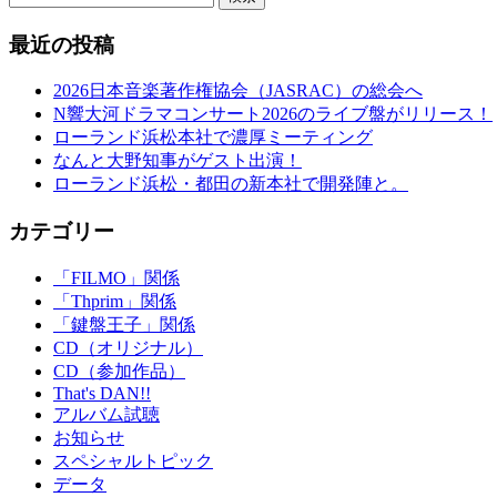
最近の投稿
2026日本音楽著作権協会（JASRAC）の総会へ
N響大河ドラマコンサート2026のライブ盤がリリース！
ローランド浜松本社で濃厚ミーティング
なんと大野知事がゲスト出演！
ローランド浜松・都田の新本社で開発陣と。
カテゴリー
「FILMO」関係
「Thprim」関係
「鍵盤王子」関係
CD（オリジナル）
CD（参加作品）
That's DAN!!
アルバム試聴
お知らせ
スペシャルトピック
データ