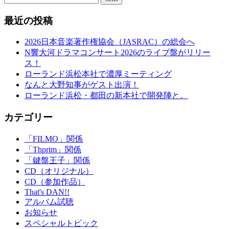
最近の投稿
2026日本音楽著作権協会（JASRAC）の総会へ
N響大河ドラマコンサート2026のライブ盤がリリー
ス！
ローランド浜松本社で濃厚ミーティング
なんと大野知事がゲスト出演！
ローランド浜松・都田の新本社で開発陣と。
カテゴリー
「FILMO」関係
「Thprim」関係
「鍵盤王子」関係
CD（オリジナル）
CD（参加作品）
That's DAN!!
アルバム試聴
お知らせ
スペシャルトピック