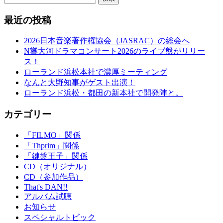
最近の投稿
2026日本音楽著作権協会（JASRAC）の総会へ
N響大河ドラマコンサート2026のライブ盤がリリー
ス！
ローランド浜松本社で濃厚ミーティング
なんと大野知事がゲスト出演！
ローランド浜松・都田の新本社で開発陣と。
カテゴリー
「FILMO」関係
「Thprim」関係
「鍵盤王子」関係
CD（オリジナル）
CD（参加作品）
That's DAN!!
アルバム試聴
お知らせ
スペシャルトピック