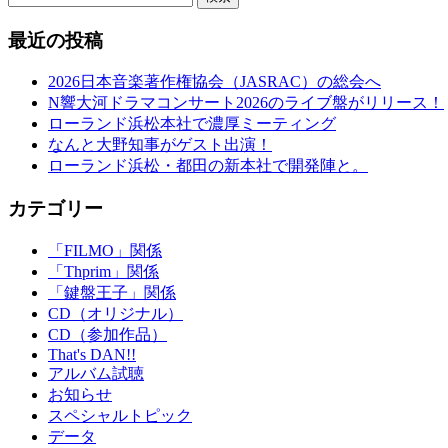
最近の投稿
2026日本音楽著作権協会（JASRAC）の総会へ
N響大河ドラマコンサート2026のライブ盤がリリース！
ローランド浜松本社で濃厚ミーティング
なんと大野知事がゲスト出演！
ローランド浜松・都田の新本社で開発陣と。
カテゴリー
「FILMO」関係
「Thprim」関係
「鍵盤王子」関係
CD（オリジナル）
CD（参加作品）
That's DAN!!
アルバム試聴
お知らせ
スペシャルトピック
データ