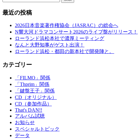
最近の投稿
2026日本音楽著作権協会（JASRAC）の総会へ
N響大河ドラマコンサート2026のライブ盤がリリース！
ローランド浜松本社で濃厚ミーティング
なんと大野知事がゲスト出演！
ローランド浜松・都田の新本社で開発陣と。
カテゴリー
「FILMO」関係
「Thprim」関係
「鍵盤王子」関係
CD（オリジナル）
CD（参加作品）
That's DAN!!
アルバム試聴
お知らせ
スペシャルトピック
データ