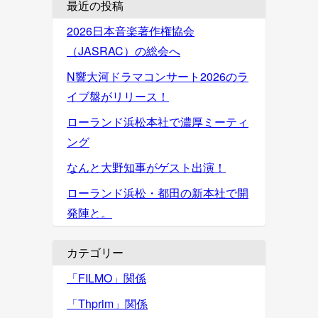
最近の投稿
2026日本音楽著作権協会
（JASRAC）の総会へ
N響大河ドラマコンサート2026のラ
イブ盤がリリース！
ローランド浜松本社で濃厚ミーティ
ング
なんと大野知事がゲスト出演！
ローランド浜松・都田の新本社で開
発陣と。
カテゴリー
「FILMO」関係
「Thprim」関係