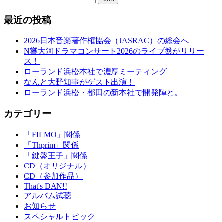
最近の投稿
2026日本音楽著作権協会（JASRAC）の総会へ
N響大河ドラマコンサート2026のライブ盤がリリー
ス！
ローランド浜松本社で濃厚ミーティング
なんと大野知事がゲスト出演！
ローランド浜松・都田の新本社で開発陣と。
カテゴリー
「FILMO」関係
「Thprim」関係
「鍵盤王子」関係
CD（オリジナル）
CD（参加作品）
That's DAN!!
アルバム試聴
お知らせ
スペシャルトピック