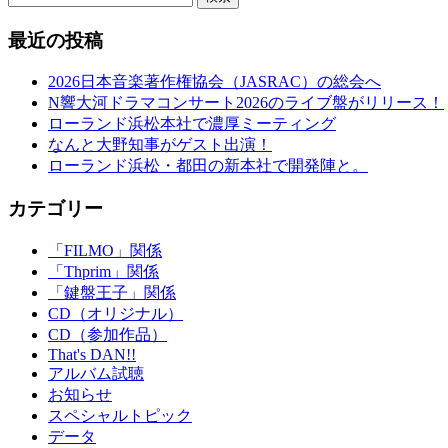
最近の投稿
2026日本音楽著作権協会（JASRAC）の総会へ
N響大河ドラマコンサート2026のライブ盤がリリース！
ローランド浜松本社で濃厚ミーティング
なんと大野知事がゲスト出演！
ローランド浜松・都田の新本社で開発陣と。
カテゴリー
「FILMO」関係
「Thprim」関係
「鍵盤王子」関係
CD（オリジナル）
CD（参加作品）
That's DAN!!
アルバム試聴
お知らせ
スペシャルトピック
データ