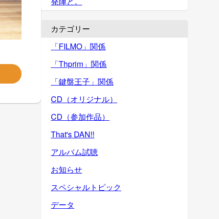
発陣と。
カテゴリー
「FILMO」関係
「Thprim」関係
「鍵盤王子」関係
CD（オリジナル）
CD（参加作品）
That's DAN!!
アルバム試聴
お知らせ
スペシャルトピック
データ