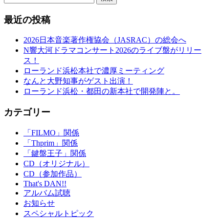
最近の投稿
2026日本音楽著作権協会（JASRAC）の総会へ
N響大河ドラマコンサート2026のライブ盤がリリー
ス！
ローランド浜松本社で濃厚ミーティング
なんと大野知事がゲスト出演！
ローランド浜松・都田の新本社で開発陣と。
カテゴリー
「FILMO」関係
「Thprim」関係
「鍵盤王子」関係
CD（オリジナル）
CD（参加作品）
That's DAN!!
アルバム試聴
お知らせ
スペシャルトピック