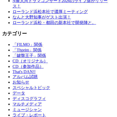
N響大河ドラマコンサート2026のライブ盤がリリー
ス！
ローランド浜松本社で濃厚ミーティング
なんと大野知事がゲスト出演！
ローランド浜松・都田の新本社で開発陣と。
カテゴリー
「FILMO」関係
「Thprim」関係
「鍵盤王子」関係
CD（オリジナル）
CD（参加作品）
That's DAN!!
アルバム試聴
お知らせ
スペシャルトピック
データ
ディスコグラフィ
マルチメディア
ミュージシャン
ライブ・レポート