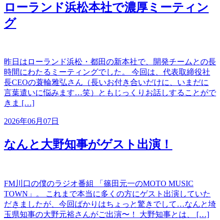
ローランド浜松本社で濃厚ミーティン
グ
昨日はローランド浜松・都田の新本社で、開発チームとの長
時間にわたるミーティングでした。 今回は、代表取締役社
長CEOの蓑輪雅弘さん（長いお付き合いだけに、いまだに
言葉遣いに悩みます…笑）ともじっくりお話しすることがで
きま […]
2026年06月07日
なんと大野知事がゲスト出演！
FM川口の僕のラジオ番組 「篠田元一のMOTO MUSIC
TOWN」。 これまで本当に多くの方にゲスト出演していた
だきましたが、今回ばかりはちょっと驚きでして…なんと埼
玉県知事の大野元裕さんがご出演〜！ 大野知事とは、 […]