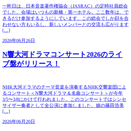
一昨日は、日本音楽著作権協会（JASRAC）の定時社員総会
でした。会場はいつもの新橋・第一ホテル。ここ数年は、で
きるだけ参加するようにしています。この総会でしか顔を合
わせない方もいるし、新しいメンバーとの交流も広がります
[…]
2026年06月26日
N響大河ドラマコンサート2026のライ
ブ盤がリリース！
NHK大河ドラマのテーマ音楽を演奏するNHK交響楽団によ
るコンサート＜N響大河ドラマ＆名曲コンサート＞が今年
3/5〜3/8にかけて行われました。このコンサートではシンセ
サイザー奏者として全公演に参加しました。娘の篠田浩美
[…]
2026年06月20日