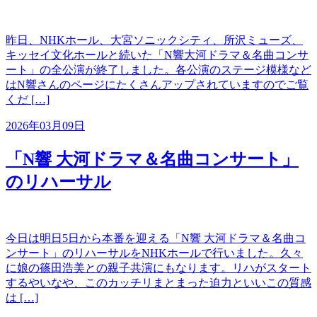
昨日、NHKホール、大宮ソニックシティ、所沢ミューズ、
キッセイ文化ホールと続いた「N響大河ドラマ＆名曲コンサ
ート」の全公演が終了しました。各公演のステージ模様など
はN響さんのページにたくさんアップされていますのでご覧
くだ […]
2026年03月09日
「N響 大河ドラマ＆名曲コンサート」
のリハーサル
今日は明日5日から本番を迎える「N響 大河ドラマ＆名曲コ
ンサート」のリハーサルをNHKホールで行いました。久々
に娘の篠田浩美との親子共演にもなります。リハがスタート
するやいなや、このカッチリまとまった迫力といいこの質感
は […]