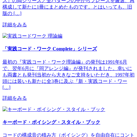
ス』の両シリーズ／全パターンの中からフレーズを厳選、再
構成して新たに1冊にまとめたものです。とはいっても、旧
版の […]
詳細をみる
「実践コード・ワーク Complete」シリーズ
最初の『実践コード・ワーク理論編』の発刊は1991年6月
で、翌年6月に『同アレンジ編』が発刊されました。幸いに
も両書とも発刊当初から大きなご支持をいただき、1997年初
頭には装いも新たに全3巻に及ぶ『新・実践コード・ワー
[…]
詳細をみる
キーボード・ボイシング・スタイル・ブック
コードの構成音の積み方（ボイシング）を自由自在にコント