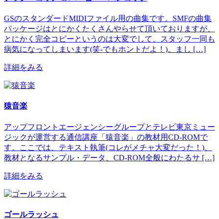
GSのスタンダードMIDIファイル用の曲集です。SMFの曲集
パッケージはとにかくたくさんやらせて頂いておりますが、
とにかく完全コピーというのは大変でして、スタッフ一同も
病気になってしまいます(笑-でもホントだよ！)。まし […]
詳細をみる
猿音楽
アップフロントエージェンシーグループとテレビ東京ミュー
ジックが運営する通信講座「猿音楽」の教材用CD-ROMで
す。ここでは、テキスト執筆(コレがメチャ大変だった！)、
教材となるサンプル・データ、CD-ROM全般にわたるサ […]
詳細をみる
ゴールラッシュ