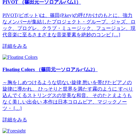
PIVOT （篠田元一ソロアルバム1）
PIVOT(ピボット)は、篠田(P.key)の呼びかけのもとに、強力
なメンバーが集結したプロジェクト・グループ。ジャズ、ロ
ック、プログレ、クラブ・ミュージック、フュージョン、現
代音楽に至るさまざまな音楽要素を絶妙のコンビ […]
詳細をみる
Floating Colors （篠田元一ソロアルバム2）
～胸をしめつけるような切ない旋律 愁いを帯びたピアノの
旋律に導かれ、 ひっそりと世界を満たす霧のように すべり
込んでくるストリングスの甘美な和音。 そのたとえようも
なく美しい出会い 本作は日本コロムビア、マジックノー
ツ・ […]
詳細をみる