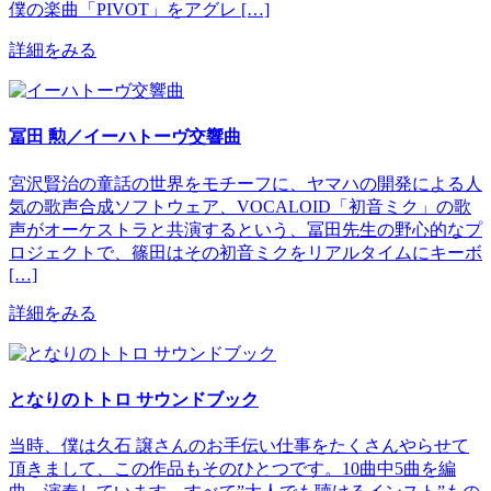
僕の楽曲「PIVOT」をアグレ […]
詳細をみる
冨田 勲／イーハトーヴ交響曲
宮沢賢治の童話の世界をモチーフに、ヤマハの開発による人
気の歌声合成ソフトウェア、VOCALOID「初音ミク」の歌
声がオーケストラと共演するという、冨田先生の野心的なプ
ロジェクトで、篠田はその初音ミクをリアルタイムにキーボ
[…]
詳細をみる
となりのトトロ サウンドブック
当時、僕は久石 譲さんのお手伝い仕事をたくさんやらせて
頂きまして、この作品もそのひとつです。10曲中5曲を編