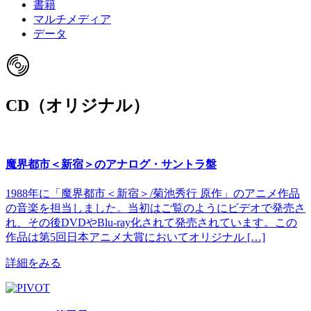
書籍
マルチメディア
データ
CD（オリジナル）
魔界都市＜新宿＞のアナログ・サントラ盤
1988年に「魔界都市＜新宿＞/菊池秀行 原作」のアニメ作品
の音楽を担当しました。当初はご覧のようにビデオで発売さ
れ、その後DVDやBlu-ray化されて発売されています。この
作品は第5回日本アニメ大賞においてオリジナル […]
詳細をみる