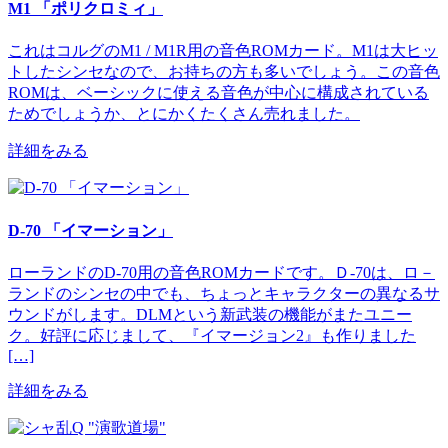
M1 「ポリクロミィ」
これはコルグのM1 / M1R用の音色ROMカード。M1は大ヒッ
トしたシンセなので、お持ちの方も多いでしょう。この音色
ROMは、ベーシックに使える音色が中心に構成されている
ためでしょうか、とにかくたくさん売れました。
詳細をみる
D-70 「イマーション」
ローランドのD-70用の音色ROMカードです。Ｄ-70は、ロ－
ランドのシンセの中でも、ちょっとキャラクターの異なるサ
ウンドがします。DLMという新武装の機能がまたユニー
ク。好評に応じまして、『イマージョン2』も作りました
[…]
詳細をみる