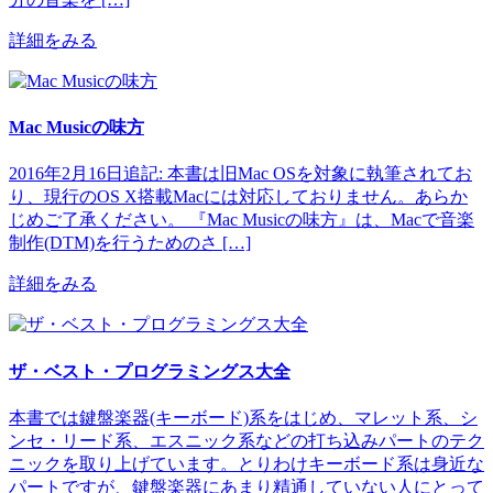
詳細をみる
Mac Musicの味方
2016年2月16日追記: 本書は旧Mac OSを対象に執筆されてお
り、現行のOS X搭載Macには対応しておりません。あらか
じめご了承ください。 『Mac Musicの味方』は、Macで音楽
制作(DTM)を行うためのさ […]
詳細をみる
ザ・ベスト・プログラミングス大全
本書では鍵盤楽器(キーボード)系をはじめ、マレット系、シ
ンセ・リード系、エスニック系などの打ち込みパートのテク
ニックを取り上げています。とりわけキーボード系は身近な
パートですが、鍵盤楽器にあまり精通していない人にとって