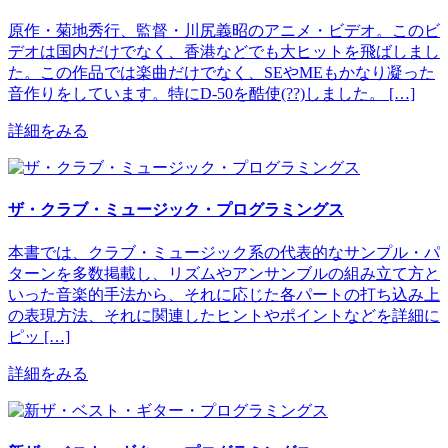
原作・菊地秀行、監督・川尻義昭のアニメ・ビデオ。このビ
デオは国内だけでなく、香港などでも大ヒットを飛ばしまし
た。この作品では楽曲だけでなく、SEやMEもかなり凝った
音作りをしています。特にD-50を酷使(??)しました。 […]
詳細をみる
ザ・クラブ・ミュージック・プログラミングス
本書では、クラブ・ミュージック系の代表的なサンプル・パ
ターンを多数掲載し、リズムやアンサンブルの組み立て方と
いった音楽的手法から、それに応じた各パートの打ち込み上
の表現方法、それに関連したヒントやポイントなどを詳細に
ピッ […]
詳細をみる