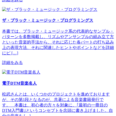
ザ・ブラック・ミュージック・プログラミングス
本書では、ブラック・ミュージック系の代表的なサンプル・
パターンを多数掲載し、リズムやアンサンブルの組み立て方
といった音楽的手法から、それに応じた各パートの打ち込み
上の表現方法、それに関連したヒントやポイントなどを詳細
にピ […]
詳細をみる
電子DTM音楽名人
松武さんとは、いくつかのプロジェクトを進めております
が、その第1段となるのが、共著による音楽書籍発行で
す。 本書は、初心者の方々を対象に、｢最初の一冊目の
DTM入門書｣というコンセプトを念頭に書き上げました。自
分の音楽を […]