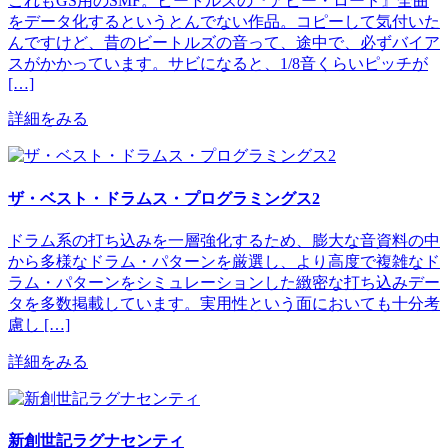
これもGS用のSMF。ビートルズの『アビー・ロード』全曲
をデータ化するというとんでない作品。コピーして気付いた
んですけど、昔のビートルズの音って、途中で、必ずバイア
スがかかっています。サビになると、1/8音くらいピッチが
[…]
詳細をみる
ザ・ベスト・ドラムス・プログラミングス2
ドラム系の打ち込みを一層強化するため、膨大な音資料の中
から多様なドラム・パターンを厳選し、より高度で複雑なド
ラム・パターンをシミュレーションした緻密な打ち込みデー
タを多数掲載しています。実用性という面においても十分考
慮し […]
詳細をみる
新創世記ラグナセンティ