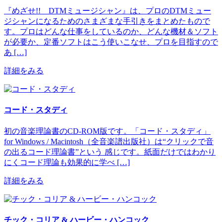
『めざせ!! DTMミュージシャン』は、プロのDTMミュー
ジシャンになるためのさまざまな手引きをまとめたもので
す。プロはどんな仕事をしているのか、どんな機材＆ソフト
が必要か、定番ソフトはこう使いこなせ、プロを目指すので
あ […]
詳細をみる
コード・スタディ
初の音楽理論書のCD-ROM版です。「コード・スタディ」
for Windows / Macintosh（全音楽譜出版社）は“クリックで音
の出るコード理論書”という 感じです。紙面だけではわかり
にくコード理論も効果的に学べ […]
詳細をみる
チック・コリア & ハービー・ハンコック