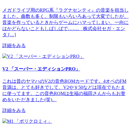
メガドライブ用のRPG系『ラグナセンティ』の音楽を担当し
ました。曲数も多く、制限もいろいろあって大変でしたが、
音楽を作っているときからゲームにハマってしまい、一向に
はかどらないこともしばしばで……。 株式会社セガ・エン
タ […]
詳細をみる
V2 「スーパー・エディションPRO」
これは昔のヤマハのV2の音色ROMカードです。4オペのFM
音源は、とても好きでして、V2やＶ50などは現在でもたま
に使ってます。この音色ROMは生福の福田さんからもお誉
めをいただきました(笑)。
詳細をみる