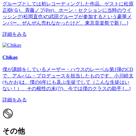
グループとしては初レコーディングした作品。ゲストに松原
正樹(Ｇ)、斉藤ノブ(Per)、ホーン・セクションに当時のウイ
ッシング(松岡直也)の武田グループが参加するという豪華メ
ンバー。ぜんぜん売れなかったけど、東京音楽祭で新 […]
詳細をみる
Chikao
僕が講師をしているメーザー・ハウスのレーベル第1弾のCD
で、アルバム・プロデュースを担当したものです。小川睦太
(ちかお)は、僕の6年にも及ぶ生徒でして（こんな生徒はい
ない！）、その根性の末(??)、今では僕のクラスの助手 […]
詳細をみる
その他