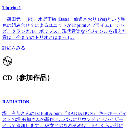
Thprim 1
「篠田元一 (Pf)、水野正敏 (Bass)、仙道さおり (Per)という異
色の組み合せ？によるユニットがThprim(スプライム)。ジャ
ズ、クラシカル、ポップス、現代音楽などジャンルを超えた
音は、今までのトリオとはまっ […]
詳細をみる
CD（参加作品）
RADIATION
堤 有加さんの1st Full Album 『RADIATION』 キーボーディ
ストの堤 有加さんの新作アルバムにサウンドアドバイザー
として参加します。 彼女とのなれそめは、10年くらい前に