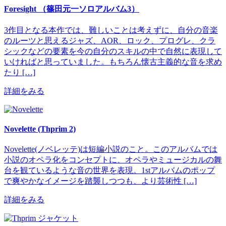
Foresight （篠田元一ソロアルバム3）
3作目となる本作では、難しいことは考えずに、自分の音楽
のルーツと思えるジャズ、AOR、ロック、プログレ、クラ
シックなどの要素を今の自分のスキルの中で自然に表現して
いければと思っていました。もちろん懐古主義的な音を求め
たり […]
詳細をみる
Novelette (Thprim 2)
Novelette(ノベレッテ)は短編小説のこと。このアルバムでは
小説のオペラ化をコンセプトに、オペラやミュージカルの舞
台を観ているような音の世界を表現。1stアルバムのポップ
で爽やかなイメージを踏襲しつつも、より芸術性 […]
詳細をみる