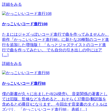
詳細をみる
かっこいいコード進行108
たまにはジャズっぽいコード進行で曲を作ってみませんか。
前作『かっこいいコード進行88』に新たな20種類のコード進
行を追加した増強版！ 「もっとジャズテイストのコード進
行で曲を作ってみたい。 でも自分の引き出しの中にはア
[…]
詳細をみる
かっこいいコード進行88
僕の新書が久々に出ました(8/24発売)。 音楽関係の著書とし
ては旧版、監修などを含めると、おそらく37冊目(翻訳版を
含めると45冊目)になります。 今回出す音楽書のタイトルは
ズバリ、 「かっこいいコード進行88」 表紙 […]