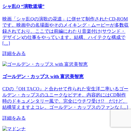
シャ乱Q “演歌道場”
映画「シャ乱Qの演歌の花道」に併せて制作されたCD-ROM
です。映画中の名場面やそのメイキング・ムービーが多数収
録されており、ここでは前編にわたり音楽付け(サウンド・
デザイン)の仕事をやっています。結構、ハイテクな構成で
[…]
詳細をみる
ゴールデン・カップス with 富沢美智恵
CDの『OH TACO』と合わせて作られた安生洋二率いるゴー
ルデン・カップスのユニークなビデオ。内容的にはCD制作
時のドキュメンタリー風で、完全にウチワ受け!? だけど、
結構笑えますよコレ。ゴールデン・カップスのファンな […]
詳細をみる