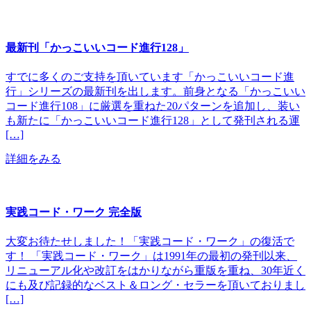
最新刊「かっこいいコード進行128」
すでに多くのご支持を頂いています「かっこいいコード進
行」シリーズの最新刊を出します。前身となる「かっこいい
コード進行108」に厳選を重ねた20パターンを追加し、装い
も新たに「かっこいいコード進行128」として発刊される運
[…]
詳細をみる
実践コード・ワーク 完全版
大変お待たせしました！「実践コード・ワーク」の復活で
す！ 「実践コード・ワーク」は1991年の最初の発刊以来、
リニューアル化や改訂をはかりながら重版を重ね、30年近く
にも及び記録的なベスト＆ロング・セラーを頂いておりまし
[…]