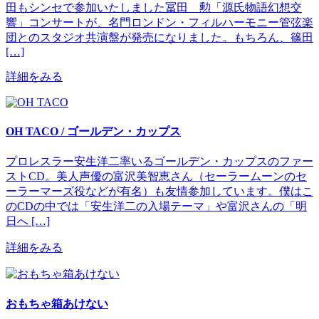
田もシンセで参加いたしました冨田 勲「源氏物語幻想交
響」コンサートが、名門ロンドン・フィルハーモニー管弦楽
団とのスタジオ共演盤が発売になりました。もちろん、篠田
[…]
詳細をみる
OH TACO / ゴールデン・カップス
プロレスラー安生洋二率いるゴールデン・カップスのファー
ストCD。美人声優の富沢美智恵さん（セーラームーンのセ
ーラーマーズ役などが有名）も友情参加しています。僕はこ
のCDの中では「安生洋二の入場テーマ」や富沢さんの「明
日へ […]
詳細をみる
おもちゃ箱あけない