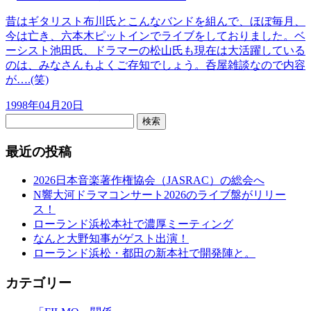
昔はギタリスト布川氏とこんなバンドを組んで、ほぼ毎月、
今は亡き、六本木ピットインでライブをしておりました。ベ
ーシスト池田氏、ドラマーの松山氏も現在は大活躍している
のは、みなさんもよくご存知でしょう。呑屋雑談なので内容
が….(笑)
1998年04月20日
検索
最近の投稿
2026日本音楽著作権協会（JASRAC）の総会へ
N響大河ドラマコンサート2026のライブ盤がリリー
ス！
ローランド浜松本社で濃厚ミーティング
なんと大野知事がゲスト出演！
ローランド浜松・都田の新本社で開発陣と。
カテゴリー