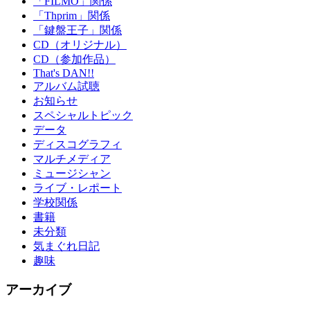
「FILMO」関係
「Thprim」関係
「鍵盤王子」関係
CD（オリジナル）
CD（参加作品）
That's DAN!!
アルバム試聴
お知らせ
スペシャルトピック
データ
ディスコグラフィ
マルチメディア
ミュージシャン
ライブ・レポート
学校関係
書籍
未分類
気まぐれ日記
趣味
アーカイブ