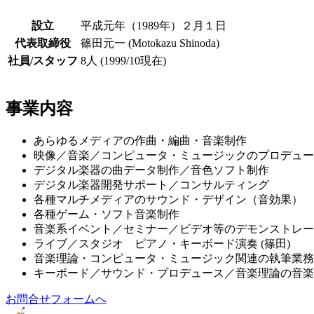
設立
平成元年（1989年）２月１日
代表取締役
篠田元一 (Motokazu Shinoda)
社員/スタッフ
8人 (1999/10現在)
事業内容
あらゆるメディアの作曲・編曲・音楽制作
映像／音楽／コンピュータ・ミュージックのプロデュー
デジタル楽器の曲データ制作／音色ソフト制作
デジタル楽器開発サポート／コンサルティング
各種マルチメディアのサウンド・デザイン（音効果）
各種ゲーム・ソフト音楽制作
音楽系イベント／セミナー／ビデオ等のデモンストレー
ライブ／スタジオ ピアノ・キーボード演奏 (篠田)
音楽理論・コンピュータ・ミュージック関連の執筆業務
キーボード／サウンド・プロデュース／音楽理論の音楽
お問合せフォームへ