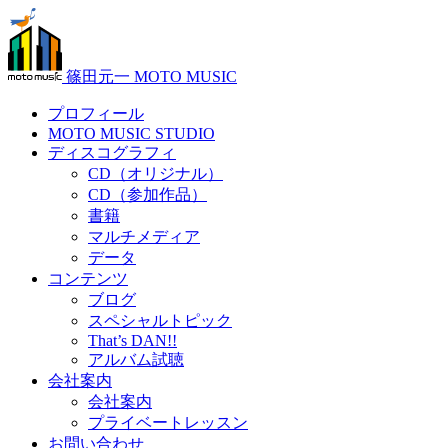
篠田元一 MOTO MUSIC
プロフィール
MOTO MUSIC STUDIO
ディスコグラフィ
CD（オリジナル）
CD（参加作品）
書籍
マルチメディア
データ
コンテンツ
ブログ
スペシャルトピック
That’s DAN!!
アルバム試聴
会社案内
会社案内
プライベートレッスン
お問い合わせ