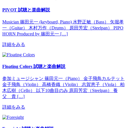
PIVOT 試聴と楽曲解説
Musician 篠田元一 (keyboard, Piano) 水野正敏（Bass） 矢堀孝
一（Guitar） 木村万作（Drums） 原田芳宏（Steelpan） PIPO
HORN Produced by 篠田元一 […]
詳細をみる
Floating Colors 試聴と楽曲解説
参加ミュージシャン 篠田元一（Piano） 金子飛鳥カルテット
金子飛鳥（Violin） 高橋香織（Violin） 志賀恵子（Viola） 柏
木広樹（Cello） 以下10曲目のみ 原田芳宏（Steelpan） 養
父 貴 […]
詳細をみる