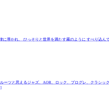
律に導かれ、 ひっそりと世界を満たす霧のように すべり込ん
のルーツと思えるジャズ、AOR、ロック、プログレ、クラシッ
]