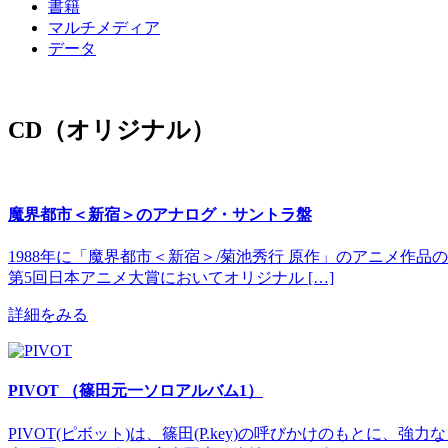
書籍
マルチメディア
データ
CD（オリジナル）
魔界都市＜新宿＞のアナログ・サントラ盤
1988年に「魔界都市＜新宿＞/菊池秀行 原作」のアニメ作品
第5回日本アニメ大賞においてオリジナル […]
詳細をみる
PIVOT （篠田元一ソロアルバム1）
PIVOT(ピボット)は、篠田(P.key)の呼びかけのもと