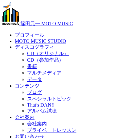
篠田元一 MOTO MUSIC
プロフィール
MOTO MUSIC STUDIO
ディスコグラフィ
CD（オリジナル）
CD（参加作品）
書籍
マルチメディア
データ
コンテンツ
ブログ
スペシャルトピック
That’s DAN!!
アルバム試聴
会社案内
会社案内
プライベートレッスン
お問い合わせ