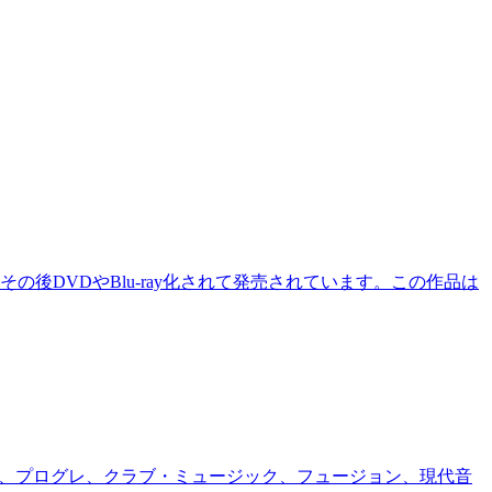
後DVDやBlu-ray化されて発売されています。この作品は
ロック、プログレ、クラブ・ミュージック、フュージョン、現代音