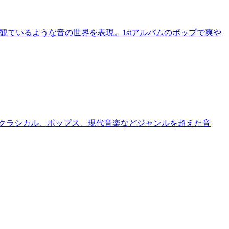
を観ているような音の世界を表現。1stアルバムのポップで爽や
。ジャズ、クラシカル、ポップス、現代音楽などジャンルを超えた音