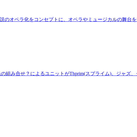
ムでは小説のオペラ化をコンセプトに、オペラやミュージカルの舞台
r)という異色の組み合せ？によるユニットがThprim(スプライム)