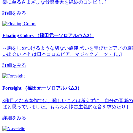
楽に至るさまざまな音楽要素を絶妙のコンビ […]
詳細をみる
Floating Colors （篠田元一ソロアルバム2）
～胸をしめつけるような切ない旋律 愁いを帯びたピアノの旋
い出会い 本作は日本コロムビア、マジックノーツ・ […]
詳細をみる
Foresight （篠田元一ソロアルバム3）
3作目となる本作では、難しいことは考えずに、自分の音楽
ばと思っていました。もちろん懐古主義的な音を求めたり […
詳細をみる